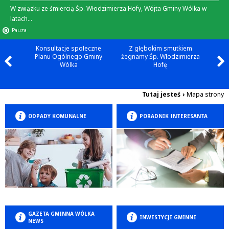
W związku ze śmiercią Śp. Włodzimierza Hofy, Wójta Gminy Wólka w
latach...
Pauza
Konsultacje społeczne
Z głębokim smutkiem
Planu Ogólnego Gminy
żegnamy Śp. Włodzimierza
Wólka
Hofę
Tutaj jesteś
›
Mapa strony
ODPADY KOMUNALNE
PORADNIK INTERESANTA
GAZETA GMINNA WÓLKA
INWESTYCJE GMINNE
NEWS