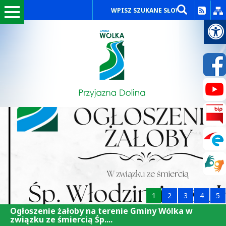
1
2
3
4
5
Ogłoszenie żałoby na terenie Gminy Wólka w
związku ze śmiercią Śp....