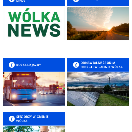
NEWS
ODNAWIALNE ŹRÓDŁA
ROZKŁAD JAZDY
ENERGII W GMINIE WÓLKA
SENIORZY W GMINIE
WÓLKA