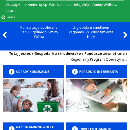
W związku ze śmiercią Śp. Włodzimierza Hofy, Wójta Gminy Wólka w
latach...
Pauza
Konsultacje społeczne
Z głębokim smutkiem
Planu Ogólnego Gminy
żegnamy Śp. Włodzimierza
Wólka
Hofę
Tutaj jesteś
›
Gospodarka i środowisko
›
Fundusze zewnętrzne
›
Regionalny Program Operacyjny...
ODPADY KOMUNALNE
PORADNIK INTERESANTA
GAZETA GMINNA WÓLKA
INWESTYCJE GMINNE