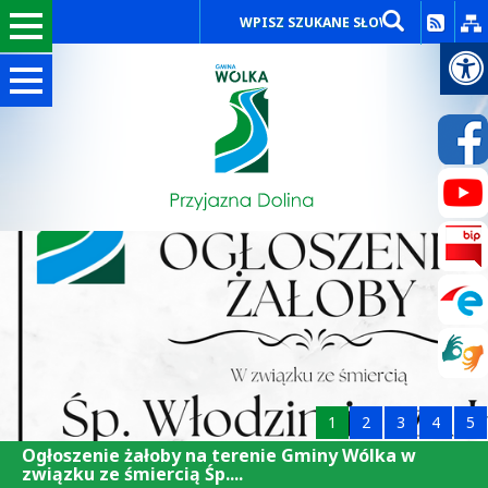
1
2
3
4
5
Ogłoszenie żałoby na terenie Gminy Wólka w
związku ze śmiercią Śp....