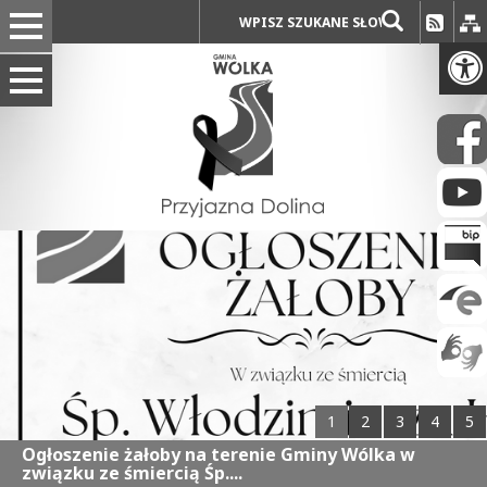
1
2
3
4
5
Ogłoszenie żałoby na terenie Gminy Wólka w
związku ze śmiercią Śp....