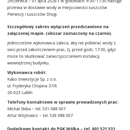
29czerwca – 01 lipca 2026 r. w godzinach: 9:30–17:30 nastąpi
przerwa w dostawie wody w miejscowości Łuszczów
Pierwszy i Łuszczów Drugi.
Szczegółowy zakres wyłączeń przedstawiono na
załączonej mapie. (obszar zaznaczony na czarno).
Jednocześnie wykonawca zaleca, aby nie pobierać wody z
sieci przed zakończeniem prac, tj. przed godz. 17:30, gdyż
może to skutkować zanieczyszczeniem instalacji
wewnętrznej budynku.
Wykonawca robót:
Kabo Inwestycje Sp. z o.o.
ul. Fryderyka Chopina 37/6
20-023 Lublin
Telefony kontaktowe w sprawie prowadzonych prac:
Michał Skiba – tel. 531 088 007
Artur Wójtowicz – tel. 536 088 007
Dodatkowy kontakt do PGK Wólka – tel. 601 521 531