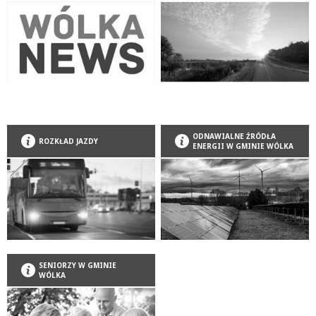
ODNAWIALNE ŹRÓDŁA
ROZKŁAD JAZDY
ENERGII W GMINIE WÓLKA
SENIORZY W GMINIE
WÓLKA