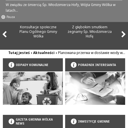
W związku ze śmiercią Śp. Włodzimierza Hofy, Wójta Gminy Wólka w
latach...
Pauza
Konsultacje społeczne
Z głębokim smutkiem
Planu Ogólnego Gminy
żegnamy Śp. Włodzimierza
Wólka
Hofę
Tutaj jesteś
›
Aktualności
›
Planowana przerwa w dostawie wody w...
ODPADY KOMUNALNE
PORADNIK INTERESANTA
GAZETA GMINNA WÓLKA
INWESTYCJE GMINNE
NEWS