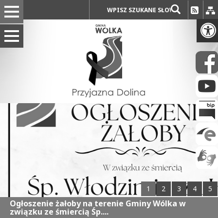
1
2
3
4
5
Ogłoszenie żałoby na terenie Gminy Wólka w
związku ze śmiercią Śp....