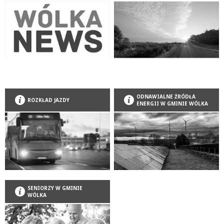
ODNAWIALNE ŹRÓDŁA
ROZKŁAD JAZDY
ENERGII W GMINIE WÓLKA
SENIORZY W GMINIE
WÓLKA