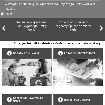
W związku ze śmiercią Śp. Włodzimierza Hofy, Wójta Gminy Wólka w
latach...
Pauza
Konsultacje społeczne
Z głębokim smutkiem
Planu Ogólnego Gminy
żegnamy Śp. Włodzimierza
Wólka
Hofę
Tutaj jesteś
›
Aktualności
›
Modernizacja (przebudowa) drogi...
ODPADY KOMUNALNE
PORADNIK INTERESANTA
GAZETA GMINNA WÓLKA
INWESTYCJE GMINNE
NEWS